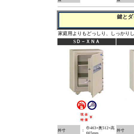
鍵とダ
家庭用よりもどっしり、しっかり
SＤ－ＸＮＡ
現
金
￥
特
価
巾463×奥512×高
外寸
：
外寸
665mm