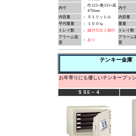
巾325×奥335×高
内寸
：
内寸
470mm
内容量
：
５１リットル
内容量
平均重量
：
１００㎏
重量
トレイ数
：
鍵付引出１個付
トレイ数
アラーム装
アラーム
：
あり
置
置
テンキー金庫
お年寄りにも優しいテンキープッ
ＳＳE－４