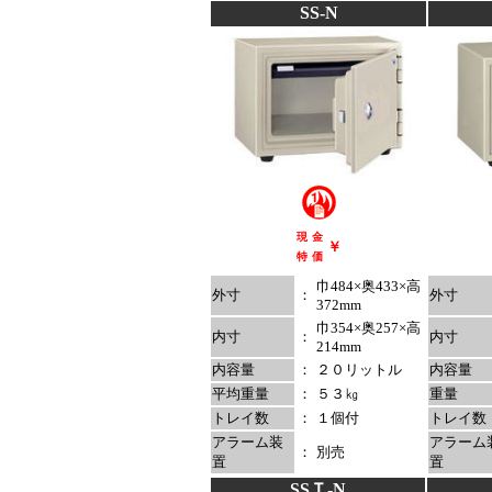
SS-N
現
金
￥
特
価
巾484×奥433×高
外寸
：
外寸
372mm
巾354×奥257×高
内寸
：
内寸
214mm
内容量
：
２０リットル
内容量
平均重量
：
５３㎏
重量
トレイ数
：
１個付
トレイ数
アラーム装
アラーム
：
別売
置
置
SSＴ-N