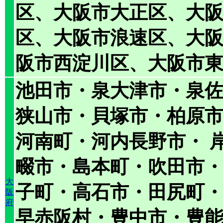
区、
大阪市
大正区、
大
区、
大阪市
浪速区、
大
阪市
西淀川区、
大阪市
池田市・泉大津市・泉
狭山市・貝塚市・柏原市
河南町・河内長野市・ 
畷市・島本町・吹田市
大
子町・高石市・田尻町
阪
府
早赤阪村・豊中市・豊能