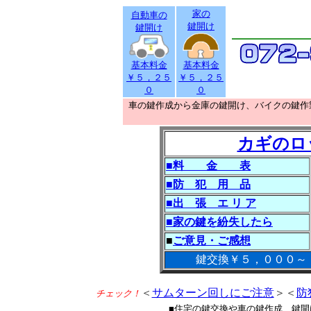
家の
自動車の
鍵開け
鍵開け
基本料金
基本料金
￥５，２５
￥５，２５
０
０
車の鍵作成から金庫の鍵開け、バイクの鍵作
カギのロ
■料 金 表
■防 犯 用 品
■出 張 エ リ ア
■家の鍵を紛失したら
■
ご意見・ご感想
鍵交換￥５，０００～
＜
サムターン回しにご注意
＞＜
防
チェック！
■住宅の鍵交換や車の鍵作成、鍵