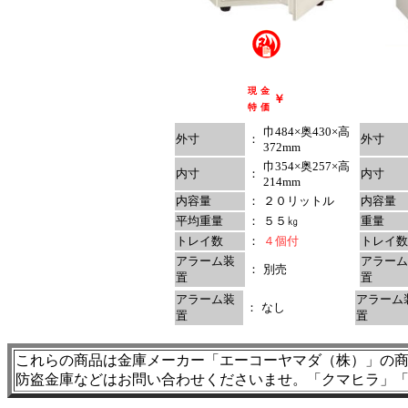
現
金
￥
特
価
巾484×奥430×高
外寸
：
外寸
372mm
巾354×奥257×高
内寸
：
内寸
214mm
内容量
：
２０リットル
内容量
平均重量
：
５５㎏
重量
トレイ数
：
４個付
トレイ数
アラーム装
アラーム
：
別売
置
置
アラーム装
アラーム
：
なし
置
置
これらの商品は金庫メーカー「エーコーヤマダ（株）」の
防盗金庫などはお問い合わせくださいませ。「クマヒラ」