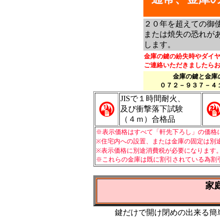
２０年を超えての御
または焼失の恐れが
します。
金庫の鍵の紛失時やダイ
ご連絡いただきましたら
金庫の鍵と金庫
０７２－９３７－４
JISで１時間耐火、
及び衝撃落下試験
（４ｍ）合格品
※表示価格はすべて「軒先下ろし」の価格
※住宅内への設置、または金庫の固定は別
※表示価格に別途消費税が必要になります
※これらの金庫は既に割引されている為割
家
鍵だけで開け閉めの出来る簡