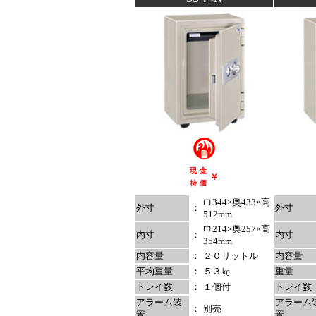
現
金
￥
特
価
巾344×奥433×高
外寸
：
外寸
512mm
巾214×奥257×高
内寸
：
内寸
354mm
内容量
：
２０リットル
内容量
平均重量
：
５３㎏
重量
トレイ数
：
１個付
トレイ数
アラーム装
アラーム
：
別売
置
置