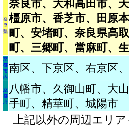
奈良市、大和高田市、
橿原市、香芝市、田原
奈
良
町、安堵町、奈良県高
県
町、三郷町、當麻町、
京
南区、下京区、右京区
都
市
内
八幡市、久御山町、大
京
都
手町、精華町、城陽市
府
上記以外の周辺エリア