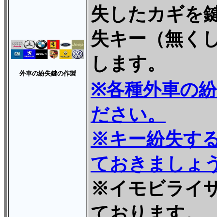
失したカギを
失キー（無く
します。
外車の紛失鍵の作製
※各種外車の
ださい。
※キー紛失す
ておきましょ
※イモビライ
ております。