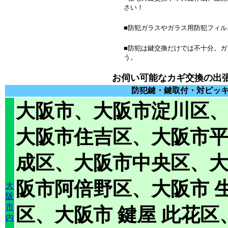
さい！
■防犯ガラスやガラス用防犯フィル
■防犯は鍵交換だけでは不十分。
う。
お伺い可能なカギ交換の出
防犯鍵・鍵取付・対ピッ
大阪市、大阪市淀川区
大阪市
住吉区、
大阪市
成区、
大阪市
中央区、
阪市
阿倍野区、
大阪市
大
阪
市
区、
大阪市 鍵屋
此花区
内