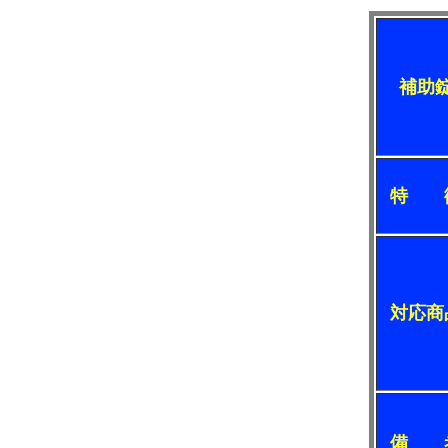
補助
特 
対応商
備 