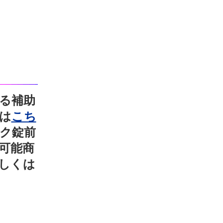
る補助
は
こち
ク錠前
可能商
しくは