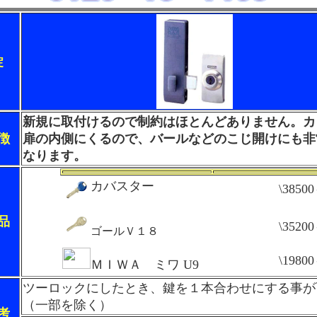
錠
新規に取付けるので制約はほとんどありません。カ
徴
扉の内側にくるので、バールなどのこじ開けにも非
なります。
カバスター
\3850
品
\3520
ゴールＶ１８
\1980
ＭＩＷＡ ミワ U9
ツーロックにしたとき、鍵を１本合わせにする事が
（一部を除く）
考