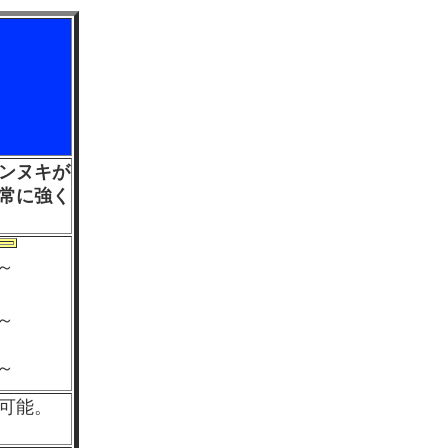
ンヌキが
常に強く
0～
0～
0～
可能。