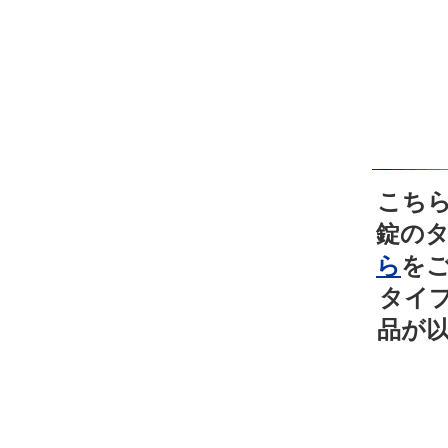
こち
錠の
ら
を
タイ
品が